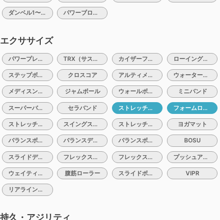
ダンベル1〜10kg
パワーブロック
エクササイズ
パワープレート
TRX（サスペンショントレーナー）
カイザーファンクショナルトレーナー
ローイングエルゴメーター
ステップボード
クロスコア
アルティメイトサンドバック
ウォーターバック
メディスンボール1〜5kg
ジャムボール
ウォールボール
ミニバンド
スーパーバンド
セラバンド
ストレッチポール
フォームローラー
ストレッチポールハーフ
スイングストレッチ
ストレッチマット
ヨガマット
バランスボール
バランスディスク
バランスボード
BOSU
スライドディスク（バルスライド）
フレックスクッション
フレックスバレル
プッシュアップバー
ウェイティングベルト
腹筋ローラー
スライドボード
VIPR
リアラインコア
持久・アジリティ