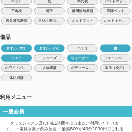
ベット
枕
半円枕
バストマット
三角枕
椅子
低周波治療器
昇降ベット
超音波治療器
ラジオ波治療器
ホットマット
ホットキャビン
備品
タオル（大）
タオル（小）
ハサミ
鏡
ウェア
シューズ
ウォーターサーバー
フェイスペーパー
ホワイトボード
人体模型
ボディーローション
灰皿（灸用）
体組成計
利用メニュー
一般会員
・クラスレッスン及びFREE時間帯に自由にご利用いただけま
す。 ・電解水素水飲み放題 ・酸素BOXが45分2000円でご利用