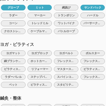
グローブ
ミット
縄跳び
サンドバック
ラダー
マーカー
トランポリン
ハードル
コーン
トレッドミル
ワットバイク
バーサークライマー
クロストレーナー
ケーブルマシン
バトルロープ
ヨガ・ピラティス
ヨガマット
ヨガブロック
ヨガベルト
ボルスター
綿ブランケット
ホットカーペット
フレックスバレル
フレックスクッション
ピラティスリング
リフォーマー
マスターストレッチ
ピラティスマシン：チェアー
ラダーバレル
ステップバレル
スパインコレクター
フレックスバンド
ベット
ピラティスボール
スタビリティクッション
鍼灸・整体