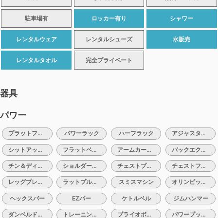
駐車場有
ロッカー有り
シャワー
レンタルウェア
レンタルシューズ
水販売
レンタルタオル
完全プライベート
器具
パワー
プラットフォーム
パワーラック
ハーフラック
アジャスタブルベンチ
シットアップベンチ
フラットベンチ
アームカールベンチ
バックエクステンションベンチ
チン＆ディップマシン
ショルダープレスマシン
チェストプレスマシン
チェストフライマシン
レッグプレスマシン
ラットプルマシン
スミスマシン
オリンピックバー（10、15、20）
ヘックスバー
EZバー
ケトルベル
ジムハンマー
ダンベルドロップマット
トレーニングチェーン
プライオボックス
パワープッシュ＆トレイル