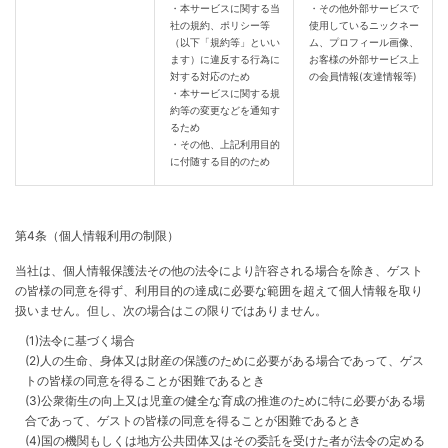
・本サービスに関する当
・その他外部サービスで
社の規約、ポリシー等
使用しているニックネー
（以下「規約等」といい
ム、プロフィール画像、
ます）に違反する行為に
お客様の外部サービス上
対する対応のため
の会員情報(友達情報等)
・本サービスに関する規
約等の変更などを通知す
るため
・その他、上記利用目的
に付随する目的のため
第4条（個人情報利用の制限）
当社は、個人情報保護法その他の法令により許容される場合を除き、ゲスト
の皆様の同意を得ず、利用目的の達成に必要な範囲を超えて個人情報を取り
扱いません。但し、次の場合はこの限りではありません。
(1)法令に基づく場合
(2)人の生命、身体又は財産の保護のために必要がある場合であって、ゲス
トの皆様の同意を得ることが困難であるとき
(3)公衆衛生の向上又は児童の健全な育成の推進のために特に必要がある場
合であって、ゲストの皆様の同意を得ることが困難であるとき
(4)国の機関もしくは地方公共団体又はその委託を受けた者が法令の定める