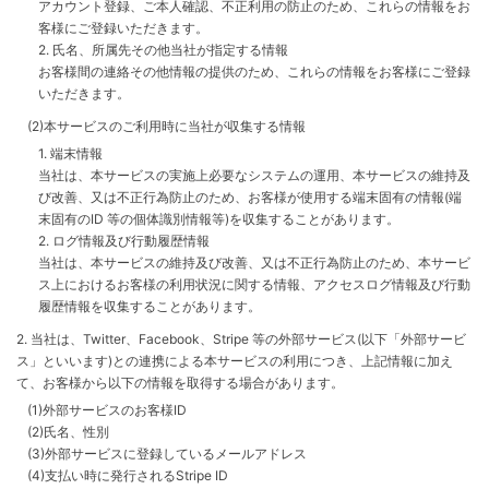
アカウント登録、ご本人確認、不正利用の防止のため、これらの情報をお
客様にご登録いただきます。
2. 氏名、所属先その他当社が指定する情報
お客様間の連絡その他情報の提供のため、これらの情報をお客様にご登録
いただきます。
(2)本サービスのご利用時に当社が収集する情報
1. 端末情報
当社は、本サービスの実施上必要なシステムの運用、本サービスの維持及
び改善、又は不正行為防止のため、お客様が使用する端末固有の情報(端
末固有のID 等の個体識別情報等)を収集することがあります。
2. ログ情報及び行動履歴情報
当社は、本サービスの維持及び改善、又は不正行為防止のため、本サービ
ス上におけるお客様の利用状況に関する情報、アクセスログ情報及び行動
履歴情報を収集することがあります。
2. 当社は、Twitter、Facebook、Stripe 等の外部サービス(以下「外部サービ
ス」といいます)との連携による本サービスの利用につき、上記情報に加え
て、お客様から以下の情報を取得する場合があります。
(1)外部サービスのお客様ID
(2)氏名、性別
(3)外部サービスに登録しているメールアドレス
(4)支払い時に発行されるStripe ID