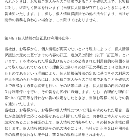
られたときは、お客様ご本人からのご請求であることを確認の上で、お客様
に対し、遅滞なく開示を行います（当該個人情報が存在しないときにはその
旨通知いたします。）。但し、個人情報保護法その他の法令により、当社が
開示の義務を負わない場合は、この限りではありません。
第7条（個人情報の訂正及び利用停止等）
当社は、お客様から、個人情報が真実でないという理由によって、個人情報
保護法の定めに基づきその内容の訂正、追加又は削除（以下「訂正等」とい
います。）を求められた場合及びあらかじめ公表された利用目的の範囲を超
えて取り扱われているという理由又は偽りその他不正の手段により収集され
たものであるという理由により、個人情報保護法の定めに基づきその利用の
停止を求められた場合には、お客様ご本人からのご請求であることを確認の
上で遅滞なく必要な調査を行い、その結果に基づき、個人情報の内容の訂正
又は利用停止を行い、その旨をお客様に通知します。なお、合理的な理由に
基づいて訂正等を行わない旨の決定をしたときは、当該お客様に対しその旨
を通知いたします。
当社は、お客様から、お客様の個人情報について消去を求められた場合、当
社が当該請求に応じる必要があると判断した場合は、お客様ご本人からのご
請求であることを確認の上で、個人情報の消去を行い、その旨をお客様に通
知します。個人情報保護法その他の法令により、当社が訂正等又は利用停止
等の義務を負わない場合は、前２項の規程は適用されません。