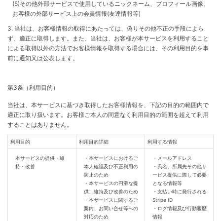
(5)その他外部サービスで使用しているニックネーム、プロフィール画像、
お客様の外部サービス上の会員情報(友達情報等)
3. 当社は、お客様情報の取得にあたっては、偽りその他不正の手段によら
ず、適正に取得します。また、当社は、お客様が本サービスを利用すること
による取得以外の方法でお客様情報を取得する場合には、その利用目的を事
前に通知又は公表します。
第3条（利用目的）
当社は、本サービスに基づき取得したお客様情報を、下記の目的の範囲内で
適正に取り扱います。お客様ご本人の同意なく利用目的の範囲を超えて利用
することはありません。
利用目的
利用目的詳細
利用する情報
本サービスの提供・維
・本サービスにおけるご
・メールアドレス
持・改善
本人確認及び不正利用の
・氏名、所属先その他サ
防止のため
ービス提供に際して必要
・本サービスの円滑な提
となる情報等
供、維持及び改善のため
・支払い時に発行される
・本サービスに関するご
Stripe ID
案内、お問い合せ等への
・ログ情報及び行動履歴
対応のため
情報