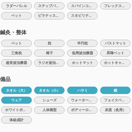
ラダーバレル
ステップバレル
スパインコレクター
フレックスバンド
ベット
ピラティスボール
スタビリティクッション
鍼灸・整体
ベット
枕
半円枕
バストマット
三角枕
椅子
低周波治療器
昇降ベット
超音波治療器
ラジオ波治療器
ホットマット
ホットキャビン
備品
タオル（大）
タオル（小）
ハサミ
鏡
ウェア
シューズ
ウォーターサーバー
フェイスペーパー
ホワイトボード
人体模型
ボディーローション
灰皿（灸用）
体組成計