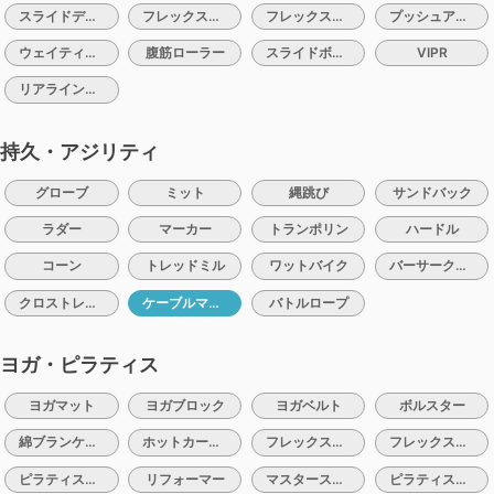
スライドディスク（バルスライド）
フレックスクッション
フレックスバレル
プッシュアップバー
ウェイティングベルト
腹筋ローラー
スライドボード
VIPR
リアラインコア
持久・アジリティ
グローブ
ミット
縄跳び
サンドバック
ラダー
マーカー
トランポリン
ハードル
コーン
トレッドミル
ワットバイク
バーサークライマー
クロストレーナー
ケーブルマシン
バトルロープ
ヨガ・ピラティス
ヨガマット
ヨガブロック
ヨガベルト
ボルスター
綿ブランケット
ホットカーペット
フレックスバレル
フレックスクッション
ピラティスリング
リフォーマー
マスターストレッチ
ピラティスマシン：チェアー