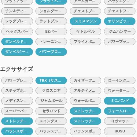
シットアップベンチ
フラットベンチ
アームカールベンチ
バックエクステンションベンチ
チン＆ディップマシン
ショルダープレスマシン
チェストプレスマシン
チェストフライマシン
レッグプレスマシン
ラットプルマシン
スミスマシン
オリンピックバー（10、15、20）
ヘックスバー
EZバー
ケトルベル
ジムハンマー
ダンベルドロップマット
トレーニングチェーン
プライオボックス
パワープッシュ＆トレイル
ダンベル1〜10kg
パワーブロック
エクササイズ
パワープレート
TRX（サスペンショントレーナー）
カイザーファンクショナルトレーナー
ローイングエルゴメーター
ステップボード
クロスコア
アルティメイトサンドバック
ウォーターバック
メディスンボール1〜5kg
ジャムボール
ウォールボール
ミニバンド
スーパーバンド
セラバンド
ストレッチポール
フォームローラー
ストレッチポールハーフ
スイングストレッチ
ストレッチマット
ヨガマット
バランスボール
バランスディスク
バランスボード
BOSU