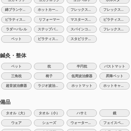
綿ブランケット
ホットカーペット
フレックスバレル
フレックスクッション
ピラティスリング
リフォーマー
マスターストレッチ
ピラティスマシン：チェアー
ラダーバレル
ステップバレル
スパインコレクター
フレックスバンド
ベット
ピラティスボール
スタビリティクッション
鍼灸・整体
ベット
枕
半円枕
バストマット
三角枕
椅子
低周波治療器
昇降ベット
超音波治療器
ラジオ波治療器
ホットマット
ホットキャビン
備品
タオル（大）
タオル（小）
ハサミ
鏡
ウェア
シューズ
ウォーターサーバー
フェイスペーパー