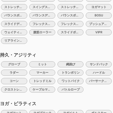
ストレッチポールハーフ
スイングストレッチ
ストレッチマット
ヨガマット
バランスボール
バランスディスク
バランスボード
BOSU
スライドディスク（バルスライド）
フレックスクッション
フレックスバレル
プッシュアップバー
ウェイティングベルト
腹筋ローラー
スライドボード
VIPR
リアラインコア
持久・アジリティ
グローブ
ミット
縄跳び
サンドバック
ラダー
マーカー
トランポリン
ハードル
コーン
トレッドミル
ワットバイク
バーサークライマー
クロストレーナー
ケーブルマシン
バトルロープ
ヨガ・ピラティス
ヨガマット
ヨガブロック
ヨガベルト
ボルスター