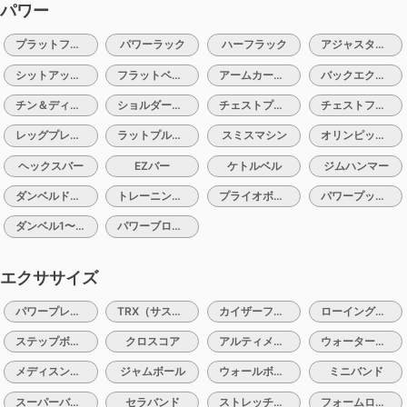
パワー
プラットフォーム
パワーラック
ハーフラック
アジャスタブルベンチ
シットアップベンチ
フラットベンチ
アームカールベンチ
バックエクステンションベンチ
チン＆ディップマシン
ショルダープレスマシン
チェストプレスマシン
チェストフライマシン
レッグプレスマシン
ラットプルマシン
スミスマシン
オリンピックバー（10、15、20）
ヘックスバー
EZバー
ケトルベル
ジムハンマー
ダンベルドロップマット
トレーニングチェーン
プライオボックス
パワープッシュ＆トレイル
ダンベル1〜10kg
パワーブロック
エクササイズ
パワープレート
TRX（サスペンショントレーナー）
カイザーファンクショナルトレーナー
ローイングエルゴメーター
ステップボード
クロスコア
アルティメイトサンドバック
ウォーターバック
メディスンボール1〜5kg
ジャムボール
ウォールボール
ミニバンド
スーパーバンド
セラバンド
ストレッチポール
フォームローラー