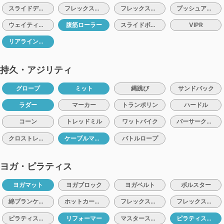
スライドディスク（バルスライド）
フレックスクッション
フレックスバレル
プッシュアップバー
ウェイティングベルト
腹筋ローラー
スライドボード
VIPR
リアラインコア
持久・アジリティ
グローブ
ミット
縄跳び
サンドバック
ラダー
マーカー
トランポリン
ハードル
コーン
トレッドミル
ワットバイク
バーサークライマー
クロストレーナー
ケーブルマシン
バトルロープ
ヨガ・ピラティス
ヨガマット
ヨガブロック
ヨガベルト
ボルスター
綿ブランケット
ホットカーペット
フレックスバレル
フレックスクッション
ピラティスリング
リフォーマー
マスターストレッチ
ピラティスマシン：チェアー