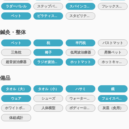
ラダーバレル
ステップバレル
スパインコレクター
フレックスバンド
ベット
ピラティスボール
スタビリティクッション
鍼灸・整体
ベット
枕
半円枕
バストマット
三角枕
椅子
低周波治療器
昇降ベット
超音波治療器
ラジオ波治療器
ホットマット
ホットキャビン
備品
タオル（大）
タオル（小）
ハサミ
鏡
ウェア
シューズ
ウォーターサーバー
フェイスペーパー
ホワイトボード
人体模型
ボディーローション
灰皿（灸用）
体組成計