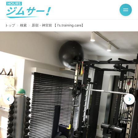
トップ
検索
原宿・神宮前 【 I's.training.care】