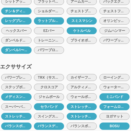
シットアップベンチ
フラットベンチ
アームカールベンチ
バックエクステンションベンチ
チン＆ディップマシン
ショルダープレスマシン
チェストプレスマシン
チェストフライマシン
レッグプレスマシン
ラットプルマシン
スミスマシン
オリンピックバー（10、15、20）
ヘックスバー
EZバー
ケトルベル
ジムハンマー
ダンベルドロップマット
トレーニングチェーン
プライオボックス
パワープッシュ＆トレイル
ダンベル1〜10kg
パワーブロック
エクササイズ
パワープレート
TRX（サスペンショントレーナー）
カイザーファンクショナルトレーナー
ローイングエルゴメーター
ステップボード
クロスコア
アルティメイトサンドバック
ウォーターバック
メディスンボール1〜5kg
ジャムボール
ウォールボール
ミニバンド
スーパーバンド
セラバンド
ストレッチポール
フォームローラー
ストレッチポールハーフ
スイングストレッチ
ストレッチマット
ヨガマット
バランスボール
バランスディスク
バランスボード
BOSU